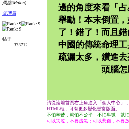
馬龍(Malon)
邊的角度來看「占
管理員
舉動！本末倒置，
了！錯了！而且錯
帖子
中國的傳統命理工
333712
疏漏太多，鑽進去
頭腦怎
請從論壇首頁右上角進入「個人中心」
HTML框，可有更多變化豐富版面。
不怕辛苦，就怕不公平；不怕卑微，就
可以哭泣，不要洩氣；可以悲傷，不要