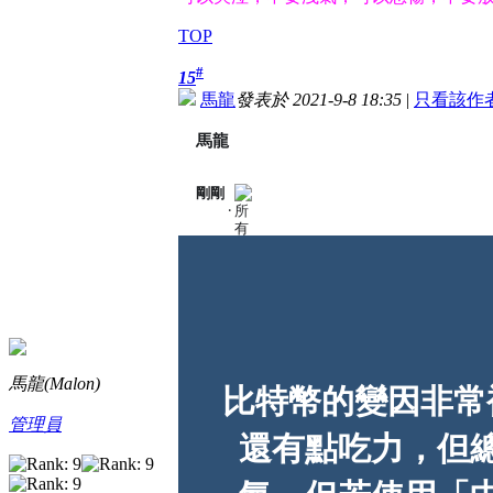
TOP
#
15
馬龍
發表於 2021-9-8 18:35
|
只看該作
馬龍
剛剛
分
·
享
對
象
：
所
有
人
馬龍(Malon)
比特幣的變因非常
管理員
還有點吃力，但