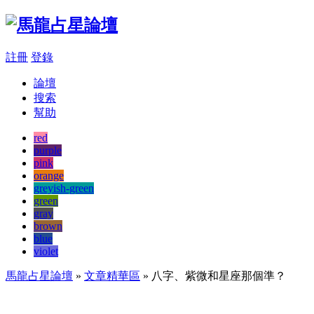
註冊
登錄
論壇
搜索
幫助
red
purple
pink
orange
greyish-green
green
gray
brown
blue
violet
馬龍占星論壇
»
文章精華區
» 八字、紫微和星座那個準？