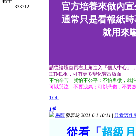
帖子
官方培養來做內宣
333712
通常只是看報紙時
就用來
請從論壇首頁右上角進入「個人中心」
HTML框，可有更多變化豐富版面。
不怕辛苦，就怕不公平；不怕卑微，就
可以哭泣，不要洩氣；可以悲傷，不要
TOP
#
14
馬龍
發表於 2021-6-1 10:11
|
只看該作
從看「
超級月