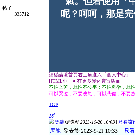
氣。但若使用「
帖子
呢？呵呵，那是完
333712
請從論壇首頁右上角進入「個人中心」
HTML框，可有更多變化豐富版面。
不怕辛苦，就怕不公平；不怕卑微，就
可以哭泣，不要洩氣；可以悲傷，不要
TOP
#
16
馬龍
發表於 2023-10-20 10:03
|
只看該
馬龍
發表於 2023-9-21 10:33
|
只看