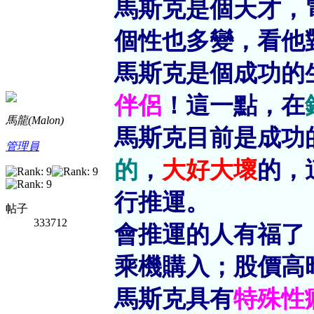
馬斯克是個天才，
個性也多變，看他
馬斯克是個成功的
伴侶
！這一點，在
馬龍(Malon)
馬斯克目前是成功
管理員
的
，
大好大壞
的，
行推運。
帖子
333712
會推運的人有福了
乘機購入；股價高
馬斯克具有
特殊性