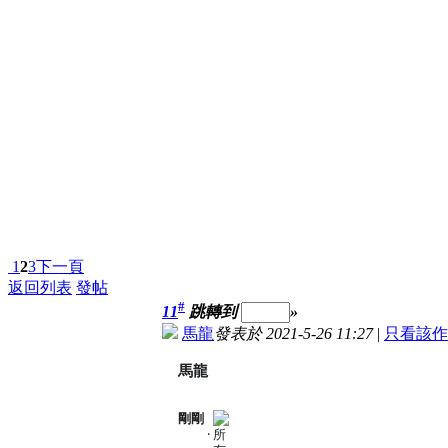
1
2
3
下一頁
返回列表
發帖
#
11
跳轉到
»
馬龍
發表於 2021-5-26 11:27
|
只看該作
馬龍
剛剛
分
·
享