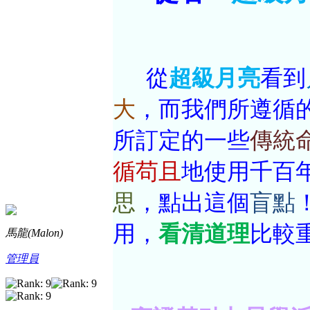
從
超級月亮
看到
大
，而我們所遵循
所訂定的一些
傳統
循苟且
地使用千百
思
，點出這個
盲點
用，
看清道理
比較
馬龍(Malon)
管理員