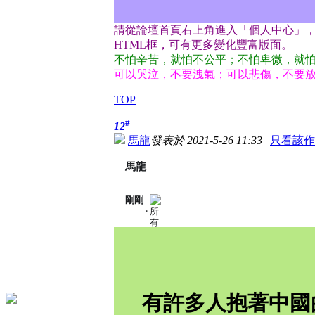
請從論壇首頁右上角進入「個人中心」
HTML框，可有更多變化豐富版面。
不怕辛苦，就怕不公平；不怕卑微，就
可以哭泣，不要洩氣；可以悲傷，不要
TOP
#
12
馬龍
發表於 2021-5-26 11:33
|
只看該作
馬龍
剛剛
分
·
享
對
象
：
所
有
人
有許多人抱著中國