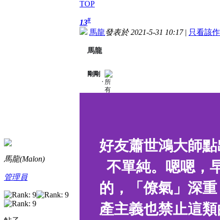
TOP
#
13
馬龍
發表於 2021-5-31 10:17
|
只看該作
馬龍
剛剛
分
·
享
對
象
：
所
有
人
好友蕭世鴻大師點
馬龍(Malon)
不單純。嗯嗯，
管理員
的，「僚氣」深重
產主義也禁止這類