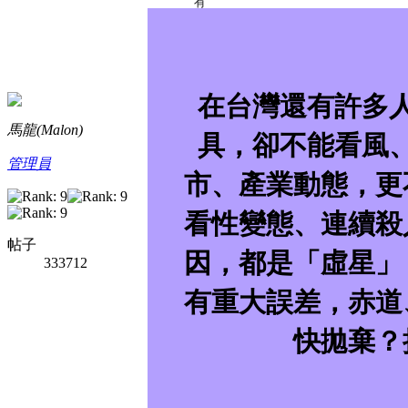
對
象
：
所
有
人
在台灣還有許多
馬龍(Malon)
具，卻不能看風
管理員
市、產業動態，更
看性變態、連續殺
帖子
因，都是「虛星」
333712
有重大誤差，赤道
快拋棄？