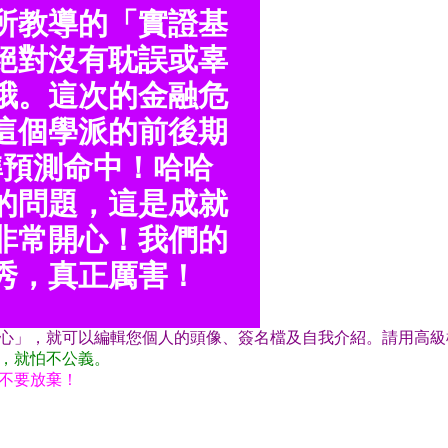
所教導的「實證基
絕對沒有耽誤或辜
哦。這次的金融危
這個學派的前後期
準預測命中！哈哈
的問題，這是成就
非常開心！我們的
秀，真正厲害！
心」，就可以編輯您個人的頭像、簽名檔及自我介紹。請用高級
，就怕不公義。
不要放棄！