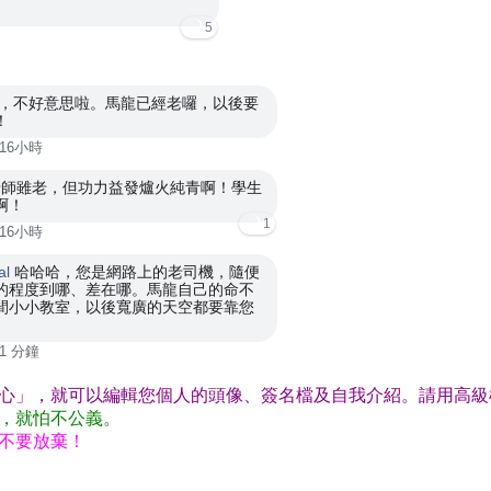
5
，不好意思啦。馬龍已經老囉，以後要
！
16小時
老師雖老，但功力益發爐火純青啊！學生
啊！
1
16小時
al
哈哈哈，您是網路上的老司機，隨便
的程度到哪、差在哪。馬龍自己的命不
間小小教室，以後寬廣的天空都要靠您
1 分鐘
心」，就可以編輯您個人的頭像、簽名檔及自我介紹。請用高級
，就怕不公義。
不要放棄！