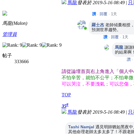
馬龍
發表於 2019-5-16 08:49
|
只
讚
·
回覆
·
1天
馬龍(Malon)
羅士杰
老師傾囊相授
目前在線上
預測世界趨勢。
管理員
讚
·
回覆
·
1天
馬龍
謝謝
的結果啊
帖子
讚
333666
請從論壇首頁右上角進入「個人中
不怕辛苦，就怕不公平；不怕卑微
可以哭泣，不要洩氣；可以悲傷，
TOP
#
35
馬龍
發表於 2019-5-16 08:49
|
只
Tashi Namjal
遇見明師猶如黑夜中
其他命理老師太多太多了！不跟老