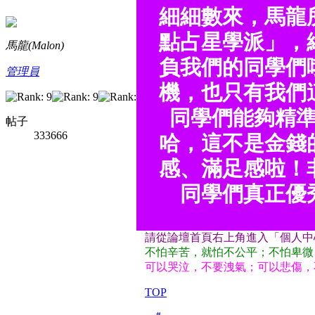
細細數來，馬龍
點占星學派」，
馬龍(Malon)
負我們的同學們
管理員
機，也只有我們
同學們能夠精
帖子
333666
哈，這不是金錢
感、滿足感啦！
同學們真正優
請從論壇首頁右上角進入「個人中
不怕辛苦，就怕不公平；不怕卑微
可以哭泣，不要洩氣；可以悲傷，
TOP