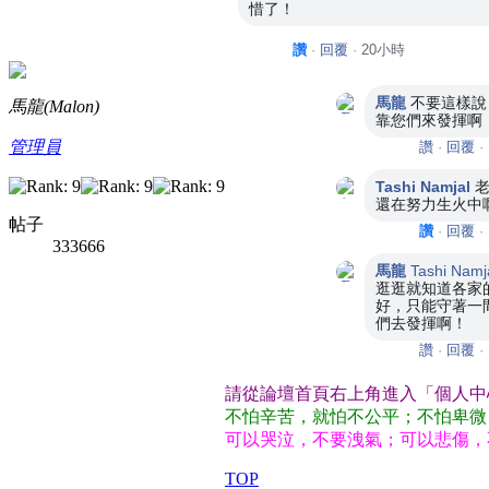
惜了！
讚
·
回覆
·
20小時
馬龍
不要這樣說
馬龍(Malon)
靠您們來發揮啊
管理員
讚
·
回覆
·
Tashi Namjal
還在努力生火中
帖子
讚
·
回覆
·
333666
馬龍
Tashi Namj
逛逛就知道各家
好，只能守著一
們去發揮啊！
讚
·
回覆
·
請從論壇首頁右上角進入「個人中
不怕辛苦，就怕不公平；不怕卑微
可以哭泣，不要洩氣；可以悲傷，
TOP