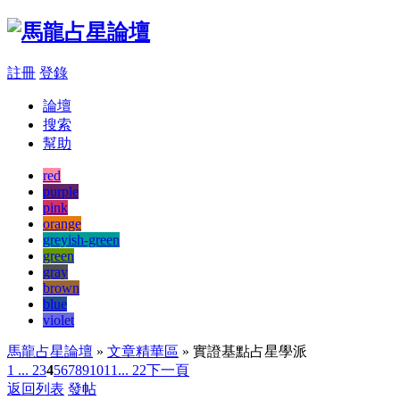
註冊
登錄
論壇
搜索
幫助
red
purple
pink
orange
greyish-green
green
gray
brown
blue
violet
馬龍占星論壇
»
文章精華區
» 實證基點占星學派
1 ...
2
3
4
5
6
7
8
9
10
11
... 22
下一頁
返回列表
發帖