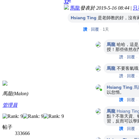
#
32
馬龍
發表於 2019-5-16 08:44
|
只
Hsiang Ting
是老師教的好，沒有
讚
·
回覆
·
1天
馬龍
哈哈，這是
授！那些依然在
讚
·
回覆
·
馬龍
不要客氣哦
讚
·
回覆
·
Hsiang Ting
馬
目前在線上
以怠惰。
馬龍(Malon)
讚
·
回覆
·
管理員
馬龍
Hsiang Tin
點？不靠天資、
習，反而可以學
帖子
讚
·
回覆
·
333666