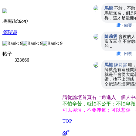
馬龍
不敢，不敢
馬龍無名，倒是
得，這才是最開
馬龍(Malon)
讚
·
回覆
·
管理員
陳莉雲
會教的人
富五軍 但不會教
的 ..
帖子
讚
·
回覆
·
333666
馬龍
陳莉雲
哇，
師就是有這種問
就是不會從大處
鑽，找不出頭緒
全把這些壞習慣
請從論壇首頁右上角進入「個人中
不怕辛苦，就怕不公平；不怕卑微
可以哭泣，不要洩氣；可以悲傷，
TOP
#
34