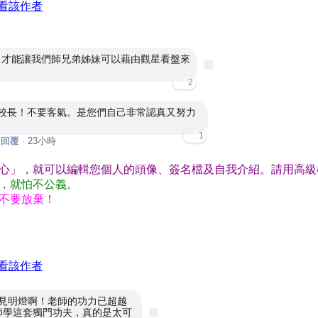
看該作者
，才能讓我們師兄弟姊妹可以藉由觀星看盤來
2
校長！不要客氣。是您們自己非常認真又努力
！
1
·
回覆
·
23小時
心」，就可以編輯您個人的頭像、簽名檔及自我介紹。請用高級
，就怕不公義。
不要放棄！
看該作者
見明燈啊！老師的功力已超越
師學這套獨門功夫，真的是太可