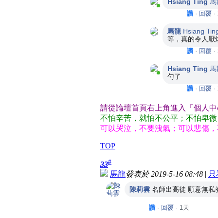
Hsiang Ting
馬
目前在線上
讚
·
回覆
·
馬龍
Hsiang Tin
等，真的令人厭
讚
·
回覆
·
Hsiang Ting
馬
目前在線上
勺了
讚
·
回覆
·
請從論壇首頁右上角進入「個人中
不怕辛苦，就怕不公平；不怕卑微
可以哭泣，不要洩氣；可以悲傷，
TOP
#
33
馬龍
發表於 2019-5-16 08:48
|
只
陳莉雲
名師出高徒 願意無私教導
讚
·
回覆
·
1天