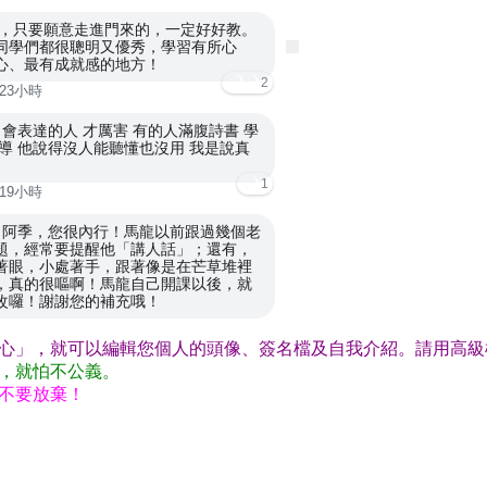
，只要願意走進門來的，一定好好教。
同學們都很聰明又優秀，學習有所心
心、最有成就感的地方！
2
23小時
 會表達的人 才厲害 有的人滿腹詩書 學
導 他說得沒人能聽懂也沒用 我是說真
1
19小時
阿季，您很內行！馬龍以前跟過幾個老
題，經常要提醒他「講人話」；還有，
著眼，小處著手，跟著像是在芒草堆裡
，真的很嘔啊！馬龍自己開課以後，就
改囉！謝謝您的補充哦！
心」，就可以編輯您個人的頭像、簽名檔及自我介紹。請用高級
，就怕不公義。
不要放棄！