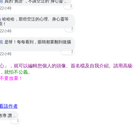
龍
真的“實證”，不講空泛的“身心靈”。
1
22小時
g
哈哈哈，那些空泛的心理、身心靈等
煩！
2
22小時
龍
是呀！每每看到，眼睛都要翻到後腦
2
22小時
心」，就可以編輯您個人的頭像、簽名檔及自我介紹。請用高級
，就怕不公義。
不要放棄！
看該作者
 讚 ..
1