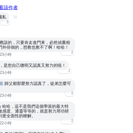
看該作者
藏私
3
應該的，只要肯走進門來，必然傾囊相
門外徘徊的，想教也教不了啊！哈哈！
2
23小時
，是您自己聰明又認真又努力的啦！
2
23小時
龍
師父都那麼努力認真了，徒弟怎麼可
2
23小時
g
哈哈，這不是我們這個學派的最大特
敏感度、通靈等等的，就是努力用功研
到更全面性的瞭解。
2
22小時