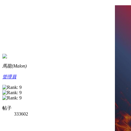
馬龍(Malon)
管理員
帖子
333602