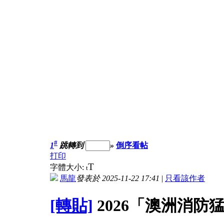
#
1
跳轉到
»
倒序看帖
打印
T
字體大小:
t
馬龍
發表於 2025-11-22 17:41
|
只看該作者
[轉貼]
2026「澳洲消防