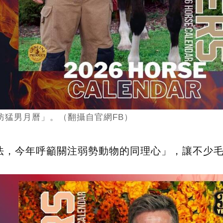
消防猛男月曆」。（翻攝自官網FB）
法，今年呼籲關注弱勢動物的同理心」，讓不少