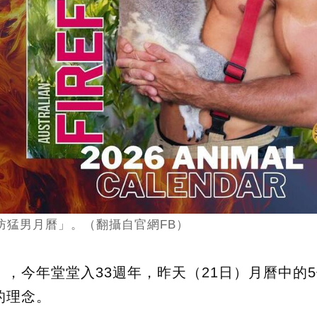
消防猛男月曆」。（翻攝自官網FB）
，今年堂堂入33週年，昨天（21日）月曆中的
的理念。