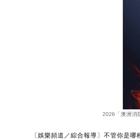
2026「澳洲
〔娛樂頻道／綜合報導〕不管你是哪種「毛孩控」