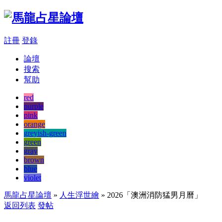
註冊
登錄
論壇
搜索
幫助
red
purple
pink
orange
greyish-green
green
gray
brown
blue
violet
馬龍占星論壇
»
人生浮世繪
» 2026「澳洲消防猛男月曆」
返回列表
發帖