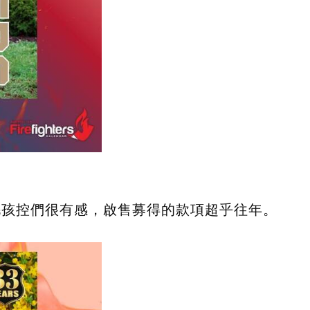
毛孩控們很有感，啟售募得的款項超乎往年。