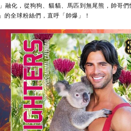
柔情」融化，從狗狗、貓貓、馬匹到無尾熊，帥哥
追」的全球粉絲們，直呼「帥爆」！