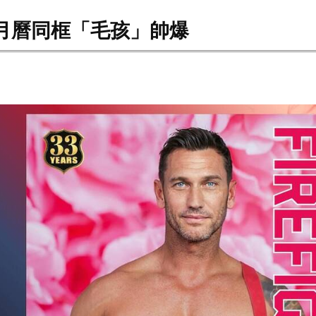
月曆同框「毛孩」帥爆