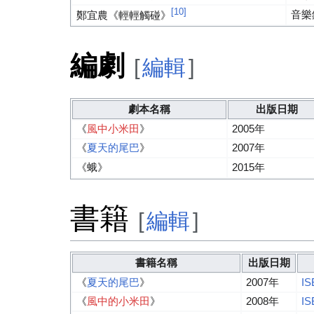
[10]
音樂
鄭宜農《輕輕觸碰》
編劇
[
編輯
]
劇本名稱
出版日期
《
風中小米田
》
2005年
《
夏天的尾巴
》
2007年
《蛾》
2015年
書籍
[
編輯
]
書籍名稱
出版日期
《
夏天的尾巴
》
2007年
IS
《
風中的小米田
》
2008年
IS