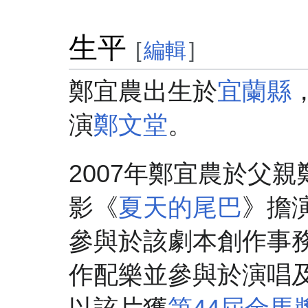
生平
[
編輯
]
鄭宜農出生於
宜蘭縣
演
鄭文堂
。
2007年鄭宜農於父
影《
夏天的尾巴
》擔
參與於該劇本創作事
作配樂並參與於演唱