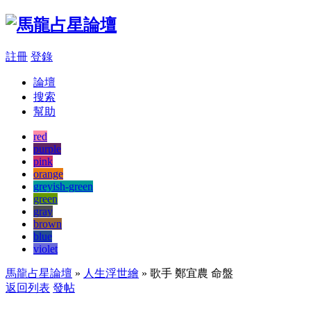
註冊
登錄
論壇
搜索
幫助
red
purple
pink
orange
greyish-green
green
gray
brown
blue
violet
馬龍占星論壇
»
人生浮世繪
» 歌手 鄭宜農 命盤
返回列表
發帖