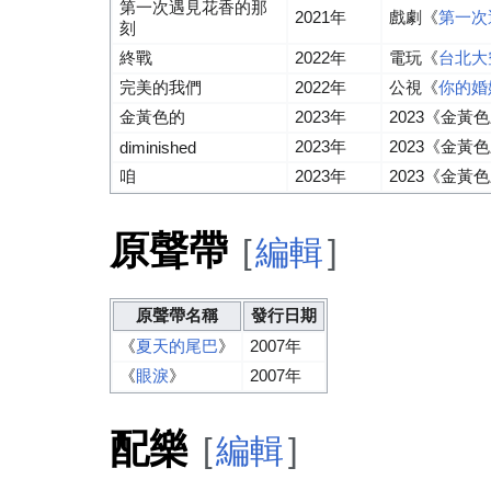
第一次遇見花香的那
2021年
戲劇《
第一次
刻
終戰
2022年
電玩《
台北大
完美的我們
2022年
公視《
你的婚
金黃色的
2023年
2023《金黃
2023年
2023《金黃
diminished
咱
2023年
2023《金黃
原聲帶
[
編輯
]
原聲帶名稱
發行日期
《
夏天的尾巴
》
2007年
《
眼淚
》
2007年
配樂
[
編輯
]