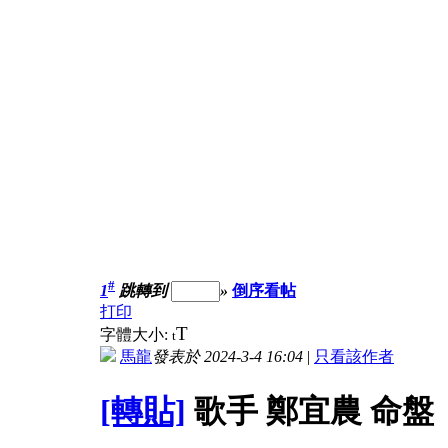
#
1
跳轉到
»
倒序看帖
打印
T
字體大小:
t
馬龍
發表於 2024-3-4 16:04
|
只看該作者
[轉貼]
歌手 鄭宜農 命盤