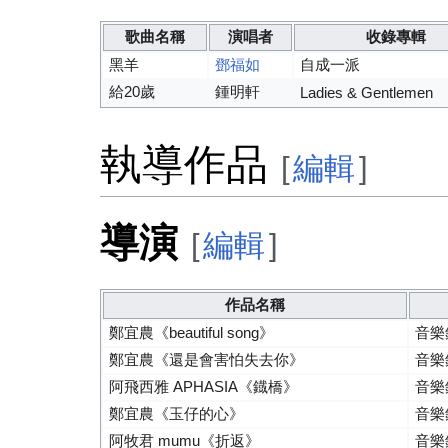
歌曲名稱
演唱者
收錄專輯
黑羊
鄧福如
自成一派
給20歲
鍾明軒
Ladies & Gentlemen
執導作品
[
編輯
]
導演
[
編輯
]
作品名稱
鄭宜農《beautiful song》
音樂
鄭宜農《還是會害怕失去你》
音樂
阿飛西雅 APHASIA《鐡橋》
音樂
鄭宜農《玉仔的心》
音樂
阿牧君 mumu《折返》
音樂