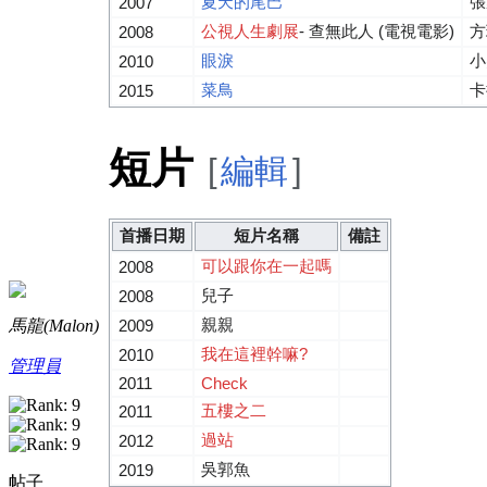
夏天的尾巴
張
2007
公視人生劇展
- 查無此人 (電視電影)
方
2008
眼淚
小
2010
菜鳥
卡
2015
短片
[
編輯
]
首播日期
短片名稱
備註
可以跟你在一起嗎
2008
兒子
2008
親親
馬龍(Malon)
2009
我在這裡幹嘛?
2010
管理員
2011
Check
五樓之二
2011
過站
2012
吳郭魚
2019
帖子