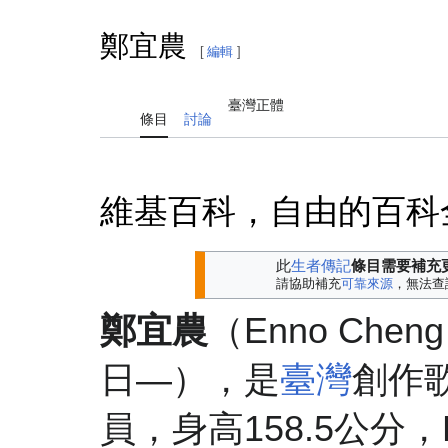
鄭宜農
[
編輯
]
臺灣正體
條目
討論
維基百科，自由的百科
此
生者傳記
條目需要補充
請協助補充
可靠來源
，無法查
鄭宜農
（
Enno Cheng
日
—
），是
臺灣
創作
員，身高158.5公分