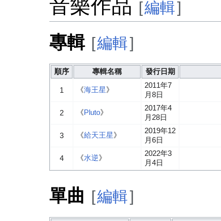
音樂作品
[
編輯
]
專輯
[
編輯
]
順序
專輯名稱
發行日期
2011年7
《
海王星
》
1
月8日
2017年4
《
Pluto
》
2
月28日
2019年12
《
給天王星
》
3
月6日
2022年3
《
水逆
》
4
月4日
單曲
[
編輯
]