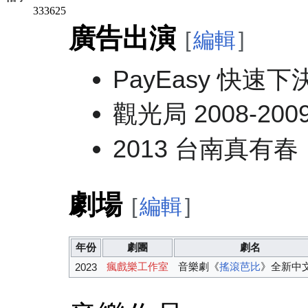
333625
廣告出演
[
編輯
]
PayEasy 快速
觀光局 2008-20
2013 台南真有春
劇場
[
編輯
]
年份
劇團
劇名
瘋戲樂工作室
音樂劇《
搖滾芭比
》全新中
2023