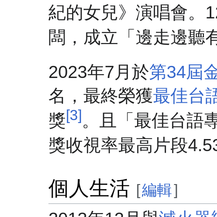
紀的女兒》演唱會。1
闆，成立「邊走邊聽
2023年7月於
第34屆
名，最終榮獲
最佳台
[3]
獎
。且「最佳台語
獎收視率最高片段4.5
個人生活
[
編輯
]