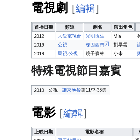
電視劇
[
編輯
]
首播日期
頻道
劇名
演出角色
大愛電視台
光明恆生
2012
Mia
[7]
公視
劉早雲
2019
魂囚西門
民視
.
公視
鏡子森林
小未
2019
特殊電視節目嘉賓
公視
誰來晚餐
第11季-35集
2019
電影
[
編輯
]
上映日期
電影名稱