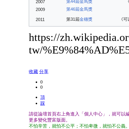
第44屆金馬獎
2007
第46屆金馬獎
2009
第31屆
金穗獎
《可
2011
https://zh.wikipedia.o
tw/%E9%84%AD%E
收藏
分享
0
0
頂
踩
請從論壇首頁右上角進入「個人中心」，就可以編
更多變化豐富版面。
不怕辛苦，就怕不公平；不怕卑微，就怕不公義