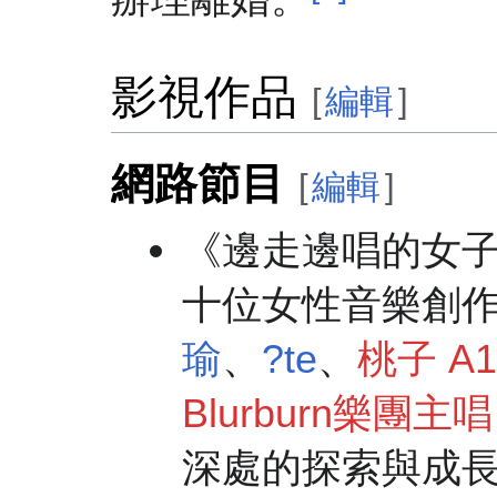
影視作品
[
編輯
]
網路節目
[
編輯
]
《邊走邊唱的女
十位女性音樂創
瑜
、
?te
、
桃子 A1
Blurburn樂團主
深處的探索與成