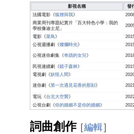
影視名稱
發
法國電影《
狐狸與我
》
200
商業周刊專題紀實片「百大特色小學：我的
200
學校像迪士尼」
電影《
菜鳥
》
201
公視週播劇《
燦爛時光
》
201
公視迷你劇集《
奇蹟的女兒
》
201
民視連續劇《
鏡子森林
》
201
電視劇《
妖怪人間
》
202
迷你劇《
第一次遇見花香的那刻
》
202
電玩《
台北大空襲
》
202
公視台劇《
你的婚姻不是你的婚姻
》
202
詞曲創作
[
編輯
]