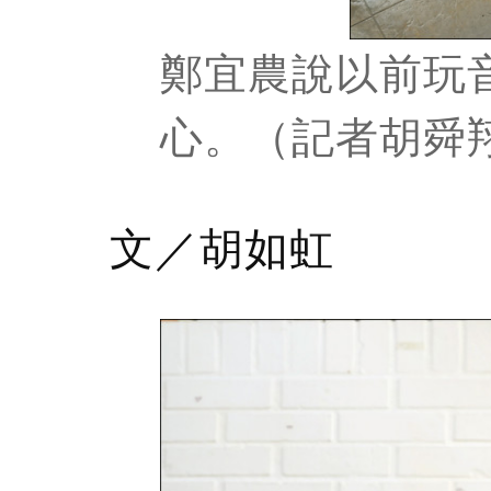
鄭宜農說以前玩
心。（記者胡舜
文／胡如虹