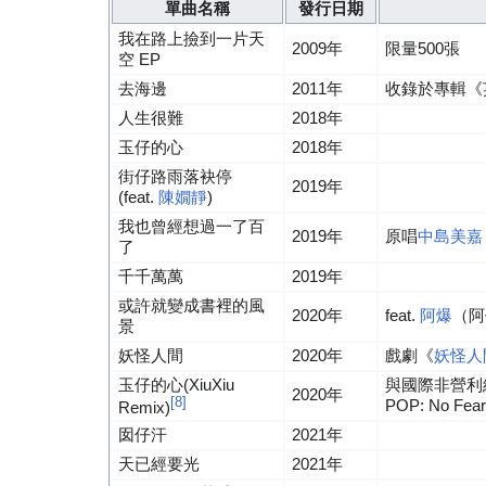
單曲名稱
發行日期
我在路上撿到一片天
2009年
限量500張
空 EP
去海邊
2011年
收錄於專輯《英文歌
人生很難
2018年
玉仔的心
2018年
街仔路雨落袂停
2019年
(feat.
陳嫺靜
)
我也曾經想過一了百
2019年
原唱
中島美嘉
了
千千萬萬
2019年
或許就變成書裡的風
2020年
feat.
阿爆
（阿仍
景
妖怪人間
2020年
戲劇《
妖怪人
玉仔的心(XiuXiu
與國際非營利組織 
2020年
[8]
POP: No Fear
Remix)
囡仔汗
2021年
天已經要光
2021年