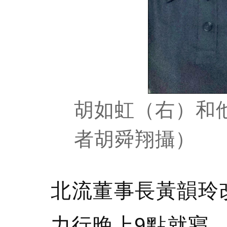
胡如虹（右）和
者胡舜翔攝）
北流董事長黃韻玲
力行晚上9點就寢