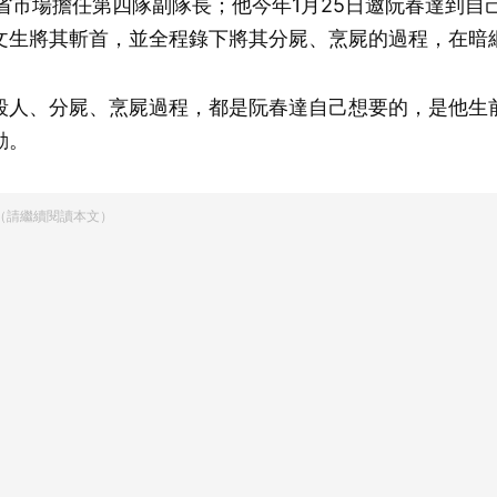
省市場擔任第四隊副隊長；他今年1月25日邀阮春達到
文生將其斬首，並全程錄下將其分屍、烹屍的過程，在暗
殺人、分屍、烹屍過程，都是阮春達自己想要的，是他生
動。
（請繼續閱讀本文）