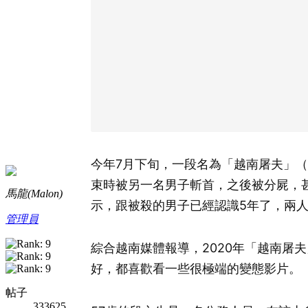
今年7月下旬，一段名為「越南屠夫」（Th
束時被另一名男子斬首，之後被分屍，
馬龍(Malon)
示，跟被殺的男子已經認識5年了，兩
管理員
綜合越南媒體報導，2020年「越南屠夫」段
好，都喜歡看一些很極端的變態影片。
帖子
333625