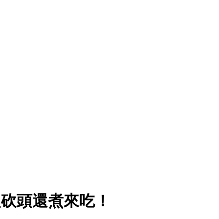
砍頭還煮來吃！