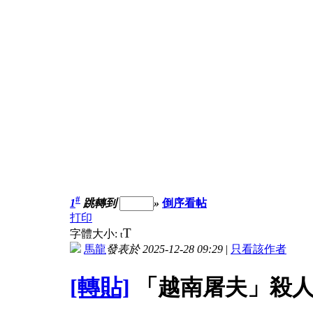
#
1
跳轉到
»
倒序看帖
打印
T
字體大小:
t
馬龍
發表於 2025-12-28 09:29
|
只看該作者
[轉貼]
「越南屠夫」殺人