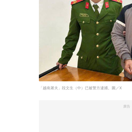
「越南屠夫」段文生（中）已被警方逮捕。圖／X
廣告