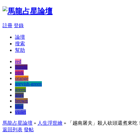
註冊
登錄
論壇
搜索
幫助
red
purple
pink
orange
greyish-green
green
gray
brown
blue
violet
馬龍占星論壇
»
人生浮世繪
» 「越南屠夫」殺人砍頭還煮來吃
返回列表
發帖