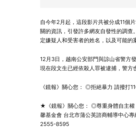
自今年2月起，這段影片共被分成11個
關的資訊，引發許多網友自發性的調查。
定嫌疑人和受害者的姓名，以及可能的
12月3日，越南公安部門與諒山省警
現在段文生已經依殺人罪被逮捕，警方
《鏡報》關心您： ◎拒絕暴力 請撥打110
★《鏡報》關心您： ◎尊重身體自主權，
馨基金會 台北市蒲公英諮商輔導中心專線02
2555-8595