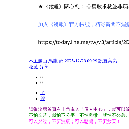
★《鏡報》關心您： ◎勇敢求救並非弱
加入《鏡報》官方帳號，精彩新聞不漏
https://today.line.me/tw/v3/article/2
本主題由 馬龍 於 2025-12-28 09:29 設置高亮
收藏
分享
0
0
頂
踩
請從論壇首頁右上角進入「個人中心」，就可以編
不怕辛苦，就怕不公平；不怕卑微，就怕不公義
可以哭泣，不要洩氣；可以悲傷，不要放棄！