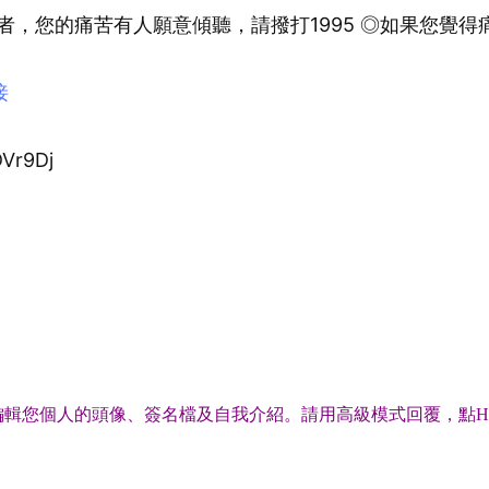
者，您的痛苦有人願意傾聽，請撥打1995 ◎如果您覺得
接
DVr9Dj
輯您個人的頭像、簽名檔及自我介紹。請用高級模式回覆，點H
。