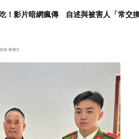
吃！影片暗網瘋傳 自述與被害人「常交
 • 鏡報 陳儷文