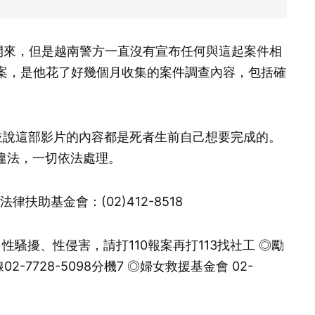
傳開來，但是越南警方一直沒有宣布任何與這起案件相
檔案，是他花了好幾個月收集的案件調查內容，包括確
並說這部影片的內容都是死者生前自己想要完成的。
違法，一切依法處理。
律扶助基金會：(02)412-8518
性騷擾、性侵害，請打110報案再打113找社工 ◎勵
7728-5098分機7 ◎婦女救援基金會 02-