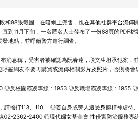
片段和98張截圖，在暗網上兜售，也在其他社群平台流
直到11月下旬，一名匿名人士發布了一份88頁的PDF
案發地點，並呼籲警方進行調查。
方發布消息稱，受害者被確認為阮春達，段文生坦承犯案，
也呼籲網友不要再購買或流傳相關影片及照片，否則將會
 ◎反校園霸凌專線：1953 ◎反職場霸凌專線：1955 ◎法
請撥打113、110。 ◎若自身或旁人遭受身體精神虐待、
-2362-2400 ◎現代婦女基金會 性侵害防治服務專線02-