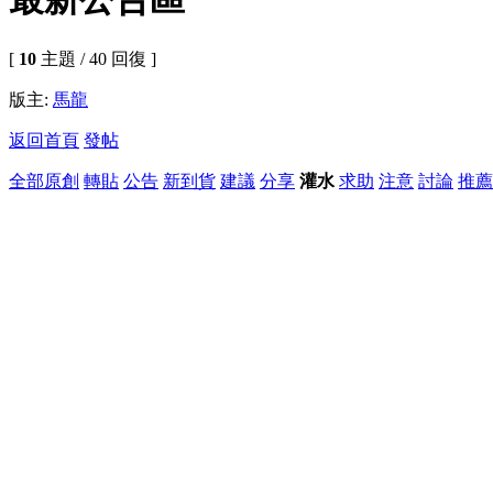
[
10
主題 / 40 回復 ]
版主:
馬龍
返回首頁
發帖
全部
原創
轉貼
公告
新到貨
建議
分享
灌水
求助
注意
討論
推薦