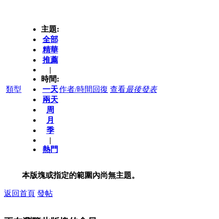
主題:
全部
精華
推薦
|
時間:
類型
一天
作者/時間
回復
查看
最後發表
兩天
周
月
季
|
熱門
本版塊或指定的範圍內尚無主題。
返回首頁
發帖