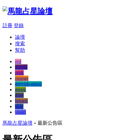
註冊
登錄
論壇
搜索
幫助
red
purple
pink
orange
greyish-green
green
gray
brown
blue
violet
馬龍占星論壇
» 最新公告區
最新公告區