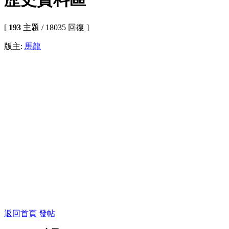
[
193
主題 / 18035 回復 ]
版主:
馬龍
返回首頁
發帖