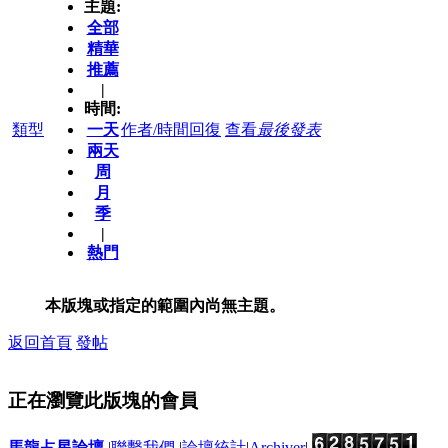
主題:
全部
精華
推薦
|
時間:
類型
一天
作者/時間
回復
查看
最後發表
兩天
周
月
季
|
熱門
本版塊或指定的範圍內尚無主題。
返回首頁
發帖
正在瀏覽此版塊的會員
馬龍占星論壇
|
聯繫我們
|
論壇統計
|
Archiver
|