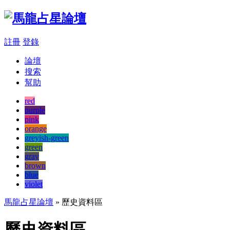
註冊
登錄
論壇
搜索
幫助
red
purple
pink
orange
greyish-green
green
gray
brown
blue
violet
馬龍占星論壇
» 歷史資料區
歷史資料區