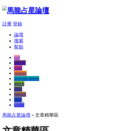
註冊
登錄
論壇
搜索
幫助
red
purple
pink
orange
greyish-green
green
gray
brown
blue
violet
馬龍占星論壇
» 文章精華區
文章精華區