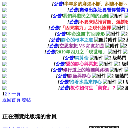
[
公告
]
半年多的麻煩不斷、糾纏不斷～
[
公告
]
奧修出版社要暫停營業
[
公告
]
我們與遊民之間的距離
[
公告
]
不要來貼推背圖、燒餅
[
公告
]
「因果業力」之現代詮釋
[
公告
]
本命沒錢˙打回原形
[
公告
]
靜心的根本之道
[
公告
]
空思妄想 VS 如實如是
[
公告
]
2019年四月之「現世報」
[
公告
]
純算命
[
公告
]
愛的靜心與冥想
[
公告
]
修行道上的地圖與路標
[
公告
]
靜坐與靜心
[
公告
]
抱著水晶來靜心
[
公告
]
教你如何生「美寶」？
1
2
下一頁
返回首頁
發帖
正在瀏覽此版塊的會員