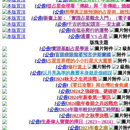
[
公告
]
從占星命理看「傳統」與「非傳統」婚
[
公告
]
想學真正能預測的占星術...就
[
公告
]
新書上架：「實證占星觀念入門」（電子
[
公告
]
千古的世紀謊言──安太歲
[
公告
]
在低谷爬行的運勢
[
公告
]
通靈 VS 占星
版塊主題
[
公告
]
實證基點占星學派
[
公告
]
盲眼瞎眼龍婆預言伊斯蘭國
[
公告
]
占星世界裡的小小行星大大重要
[
公告
]
修行道上
[
公告
]
以月亮為準的農曆本身就是個錯誤
[
公告
]
2024秋天之生死決戰
[
公告
]
《零日攻擊》與台灣社會焦慮 
[
公告
]
2024之強碰強、硬碰硬
[
公告
]
2024年新春第一警訊
[
公告
]
2024龍年春節之兵凶戰危
[
公告
]
2024年龍年較好的開工時間點
[
公告
]
2023年之秋季決戰
[
公告
]
生產偉人寶寶的擇日（2023～2024）
[
公告
]
2023年春之病