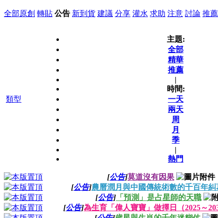
全部
原創
轉貼
公告
新到貨
建議
分享
灌水
求助
注意
討論
推薦
主題:
全部
精華
推薦
|
時間:
類型
一天
兩天
周
月
季
|
熱門
[
公告
]
莫道沒有因果
[
公告
]
農曆潤月與中國傳統術數的千百年糾
[
公告
]
「預測」是占星師的天職
[
公告
]
為生育「偉人寶寶」做擇日（2025～20
[
公告
]
歲星與生肖的千年迷糊仗