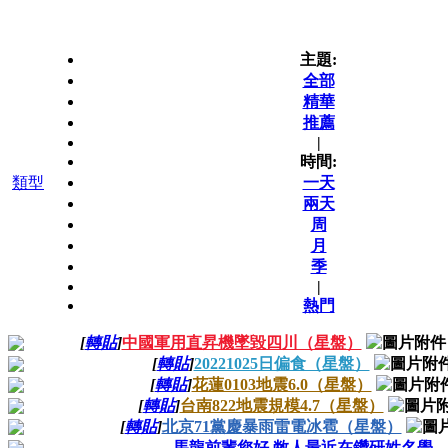
主題:
全部
精華
推薦
|
時間:
類型
一天
兩天
周
月
季
|
熱門
[
轉貼
]
中國軍用直昇機墜毀四川（星盤）
[
轉貼
]
20221025日偏食（星盤）
[
轉貼
]
花蓮0103地震6.0（星盤）
[
轉貼
]
台南822地震規模4.7（星盤）
[
轉貼
]
北京71黨慶暴雨雷電冰雹（星盤）
馬龍前輩您好 敝人最近在鑽研姓名學