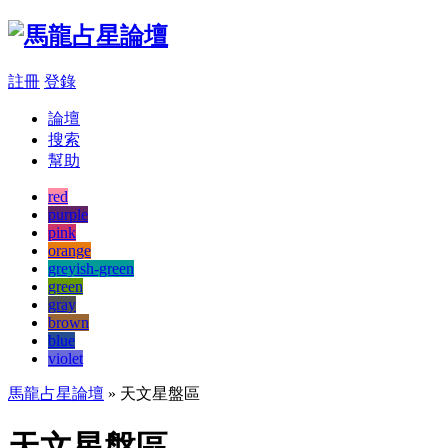
註冊
登錄
論壇
搜索
幫助
red
purple
pink
orange
greyish-green
green
gray
brown
blue
violet
馬龍占星論壇
» 天文星盤區
天文星盤區