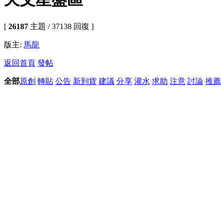
[
26187
主題 / 37138 回復 ]
版主:
馬龍
返回首頁
發帖
全部
原創
轉貼
公告
新到貨
建議
分享
灌水
求助
注意
討論
推薦