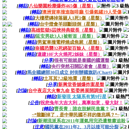
[
轉貼
]
八仙樂園粉塵爆炸465傷（星盤）
[
轉貼
]
澳洲貨車撞進咖啡廳 引爆氣罐19人受傷
[
轉貼
]
大樓壁磚掉落砸人1死1傷（星盤）
[
轉貼
]
台中燈會羊頭斷頭倒（星盤）
[
轉貼
]
高雄監獄6囚挾持典獄長（星盤）
[
轉貼
]
延安男砍3人1被斬首（星盤）
[
轉貼
]
男駕車撞電桿燒成焦屍（星盤）
[
轉貼
]
奈國恐襲32死綁架百餘人（星盤）
[
轉貼
]
違建10F大火燒死2姊妹（星盤）
[
分享
]
很有可能就是泰國的國運盤
[
轉貼
]
央行突然召開記者會（星盤）
[
轉貼
]
馬全國總部30日成立 封街辦國旗趴(Chart)
[
轉貼
]
土耳其7.2級地震（星盤）
[
分享
]
新興堂香舖爆炸案星盤
[
討論
]
台中夜店大火奪九命 監委將展開調查
[
轉貼
]
新發現 太陽系有第9行星
[
公告
]
祝您兔年大吉大利，萬事如意，發大財！
[
轉貼
]
曹長青：誰在肢解民進黨？
~*龍斷掉了，是中華民國不祥的徵兆嗎？*~
[
討論
]
新潮流派系在2011年運氣用完恐遭整肅追殺
[
注意
]
國民黨在2011年2、3月以後可能分裂