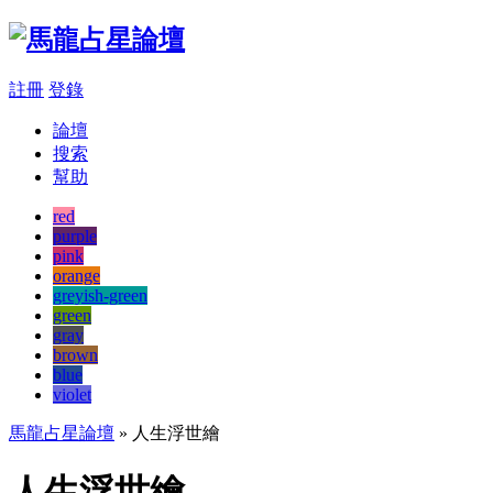
註冊
登錄
論壇
搜索
幫助
red
purple
pink
orange
greyish-green
green
gray
brown
blue
violet
馬龍占星論壇
» 人生浮世繪
人生浮世繪