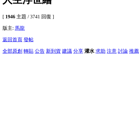
[
1946
主題 / 3741 回復 ]
版主:
馬龍
返回首頁
發帖
全部
原創
轉貼
公告
新到貨
建議
分享
灌水
求助
注意
討論
推薦