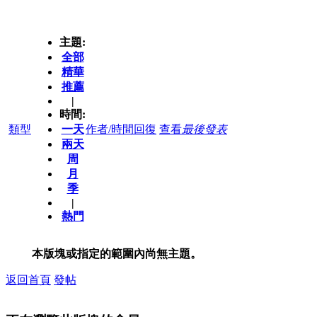
主題:
全部
精華
推薦
|
時間:
類型
一天
作者/時間
回復
查看
最後發表
兩天
周
月
季
|
熱門
本版塊或指定的範圍內尚無主題。
返回首頁
發帖