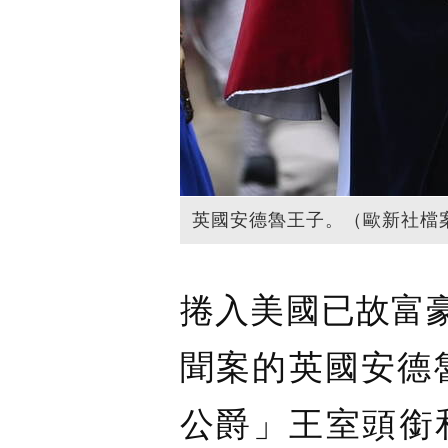
英國安德魯王子。（歐新社檔
捲入美國已故富豪艾普
聞案的英國安德
公爵」王室頭銜