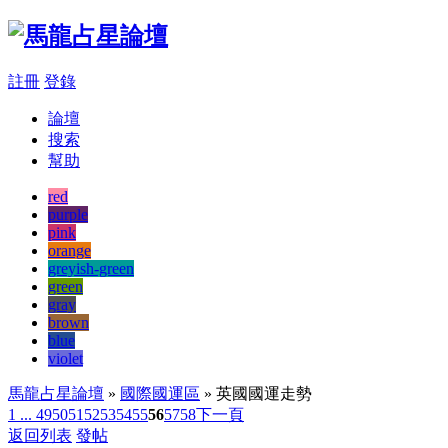
註冊
登錄
論壇
搜索
幫助
red
purple
pink
orange
greyish-green
green
gray
brown
blue
violet
馬龍占星論壇
»
國際國運區
» 英國國運走勢
1 ...
49
50
51
52
53
54
55
56
57
58
下一頁
返回列表
發帖