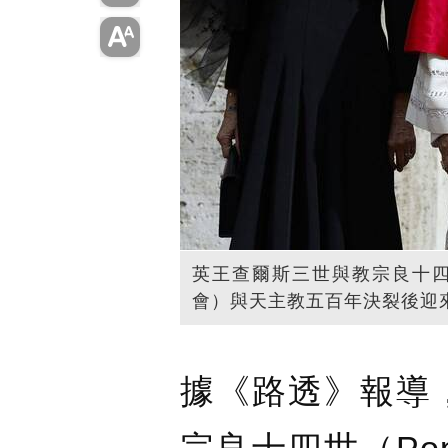
英王查爾斯三世與教宗良十
會）與天主教五百年決裂後迎
據《路透》報導，