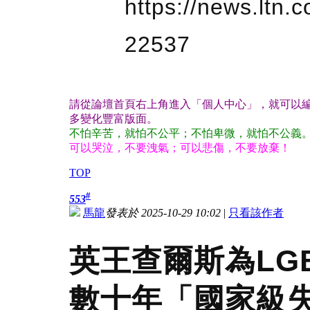
https://news.ltn
22537
請從論壇首頁右上角進入「個人中心」，就可以編
多變化豐富版面。
不怕辛苦，就怕不公平；不怕卑微，就怕不公義
可以哭泣，不要洩氣；可以悲傷，不要放棄！
TOP
#
553
馬龍
發表於 2025-10-29 10:02
|
只看該作者
英王查爾斯為LG
數十年「國家級