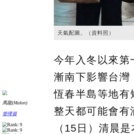
天氣配圖。（資料照）
今年入冬以來第
漸南下影響台灣
恆春半島等地有
馬龍(Malon)
整天都可能會有
管理員
（15日）清晨