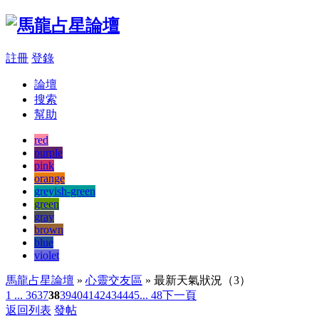
註冊
登錄
論壇
搜索
幫助
red
purple
pink
orange
greyish-green
green
gray
brown
blue
violet
馬龍占星論壇
»
心靈交友區
» 最新天氣狀況（3）
1 ...
36
37
38
39
40
41
42
43
44
45
... 48
下一頁
返回列表
發帖