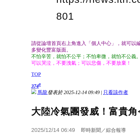
801
請從論壇首頁右上角進入「個人中心」，就可以編
多變化豐富版面。
不怕辛苦，就怕不公平；不怕卑微，就怕不公義
可以哭泣，不要洩氣；可以悲傷，不要放棄！
TOP
#
374
馬龍
發表於 2025-12-14 09:49
|
只看該作者
大陸冷氣團發威！富貴角今
2025/12/14 06:49
即時新聞／綜合報導