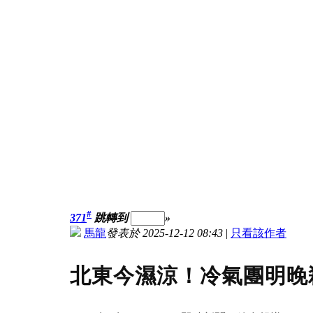
#
371
跳轉到
»
馬龍
發表於 2025-12-12 08:43
|
只看該作者
北東今濕涼！冷氣團明晚