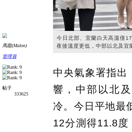
今日北部、宜蘭白天高溫僅17
馬龍(Malon)
夜後溫度更低，中部以北及宜蘭
管理員
中央氣象署指出
響，中部以北及
帖子
333625
冷。今日平地最
12分測得11.