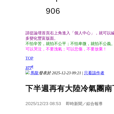
906
請從論壇首頁右上角進入「個人中心」，就可以編
多變化豐富版面。
不怕辛苦，就怕不公平；不怕卑微，就怕不公義
可以哭泣，不要洩氣；可以悲傷，不要放棄！
TOP
#
377
馬龍
發表於 2025-12-23 09:21
|
只看該作者
下半週再有大陸冷氣團南
2025/12/23 08:53
即時新聞／綜合報導