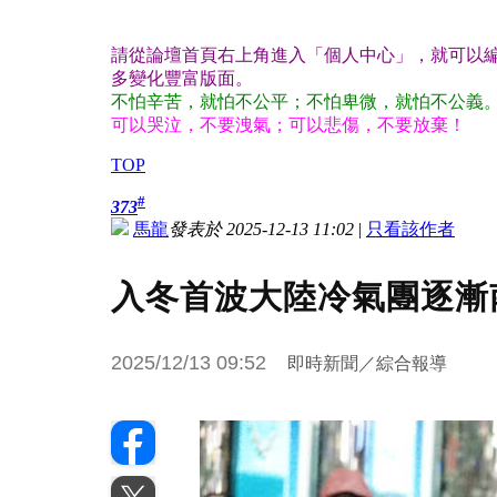
請從論壇首頁右上角進入「個人中心」，就可以編
多變化豐富版面。
不怕辛苦，就怕不公平；不怕卑微，就怕不公義
可以哭泣，不要洩氣；可以悲傷，不要放棄！
TOP
#
373
馬龍
發表於 2025-12-13 11:02
|
只看該作者
入冬首波大陸冷氣團逐漸
2025/12/13 09:52
即時新聞／綜合報導