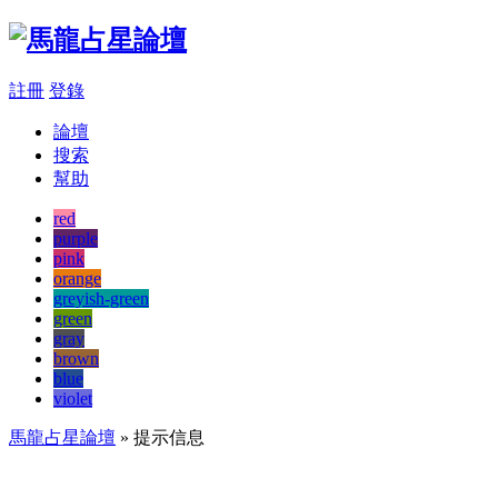
註冊
登錄
論壇
搜索
幫助
red
purple
pink
orange
greyish-green
green
gray
brown
blue
violet
馬龍占星論壇
» 提示信息